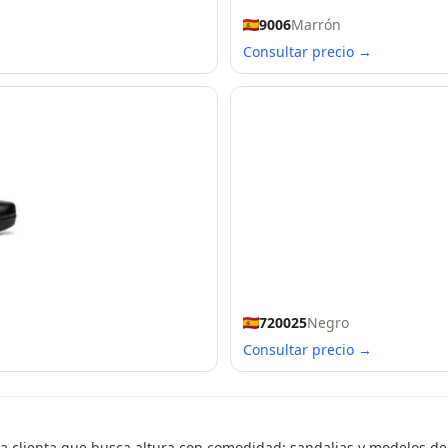
9006
Marrón
Consultar precio →
720025
Negro
Consultar precio →
a clienta que busca altura con comodidad: sandalias y modelos de 