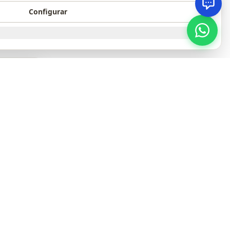
Configurar
ones B2B
birme