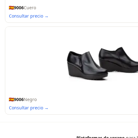
9006
Cuero
Consultar precio →
9006
Negro
Consultar precio →
Plataformas de verano
para l