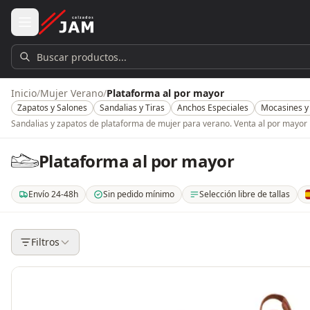
Ir al contenido principal
Buscar productos...
Inicio
/
Mujer Verano
/
Plataforma al por mayor
Zapatos y Salones
Sandalias y Tiras
Anchos Especiales
Mocasines y
Sandalias y zapatos de plataforma de mujer para verano. Venta al por mayor 
Plataforma al por mayor
Envío 24-48h
Sin pedido mínimo
Selección libre de tallas
. Envío en 24-48 horas a península (España). 3-5 días en el resto de la Uni
. Sin pedido mínimo de unidades ni de importe. Compra
. Eliges qué modelos, colores y 
.
Filtros