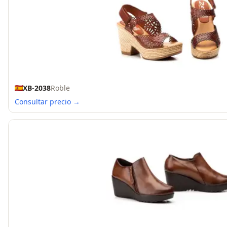
XB-2038
Roble
Consultar precio →