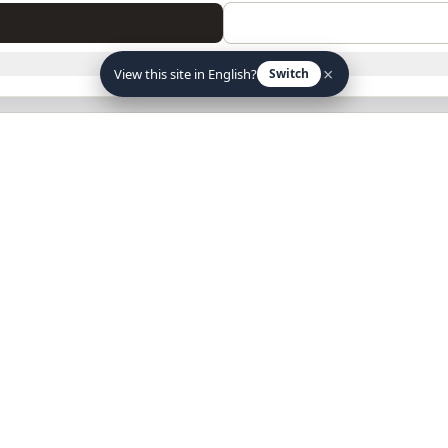
SOLO NECESARIAS
×
View this site in English?
Switch
atálogo mayorista — Calzados JAM
Tienes tienda de calzado? Recibe los nuevos modelos cada temporada y condici
xclusivas en tu email.
Suscri
recibir emails de novedades y ofertas. Puedo darme de baja cuando quiera.
a mostrar