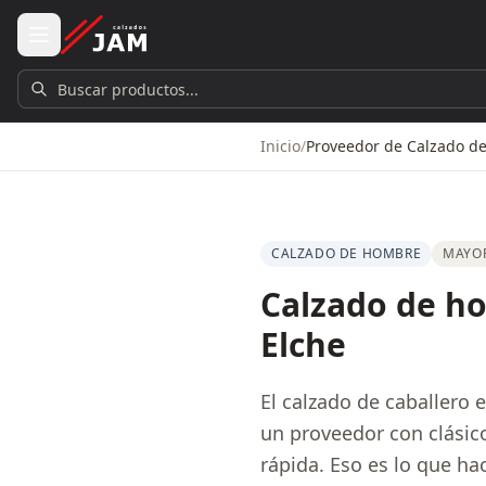
Ir al contenido principal
Buscar productos...
Inicio
/
Proveedor de Calzado d
CALZADO DE HOMBRE
MAYOR
Calzado de ho
Elche
El calzado de caballero 
un proveedor con clásic
rápida. Eso es lo que h