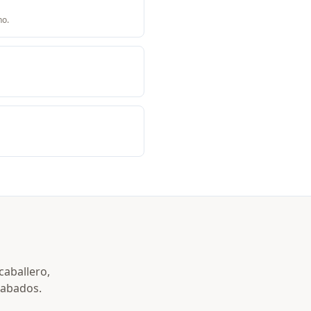
no.
caballero,
acabados.