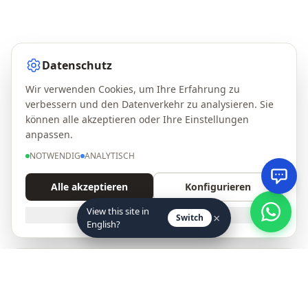
Datenschutz
Wir verwenden Cookies, um Ihre Erfahrung zu
verbessern und den Datenverkehr zu analysieren. Sie
können alle akzeptieren oder Ihre Einstellungen
anpassen.
NOTWENDIG
ANALYTISCH
Alle akzeptieren
Konfigurieren
View this site in
NUR NOTWENDIGE
×
Switch
English?
Ohne Mindestbestellung · Freie Sortierung
Großhandelskatalog — Calzados JAM
Wählen Sie die Größen und Modelle, die Sie benötigen, ohne
Führen Sie ein Schuhgeschäft? Erhalten Sie neue
Mindestmenge
Saisonmodelle und exklusive B2B-Konditionen per E-Mail.