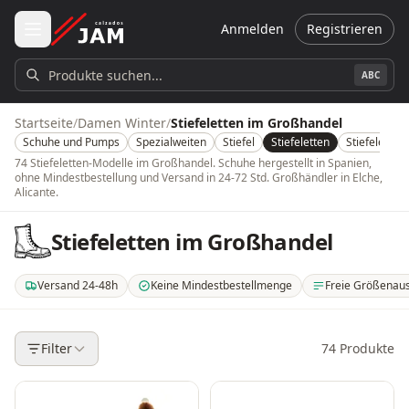
Zum Hauptinhalt springen
Anmelden
Registrieren
Produkte suchen...
ABC
Startseite
/
Damen Winter
/
Stiefeletten im Großhandel
Schuhe und Pumps
Spezialweiten
Stiefel
Stiefeletten
Stiefeletten
74 Stiefeletten-Modelle im Großhandel. Schuhe hergestellt in Spanien,
ohne Mindestbestellung und Versand in 24-72 Std. Großhändler in Elche,
Alicante.
Stiefeletten im Großhandel
Versand 24-48h
Keine Mindestbestellmenge
Freie Größenau
. Versand innerhalb von 24-48 Stunden auf dem spanischen Festland. 3-5 T
. Keine Mindestbestellmenge oder Mindestbestellwert
. Wählen Sie selbs
Filter
74
Produkte