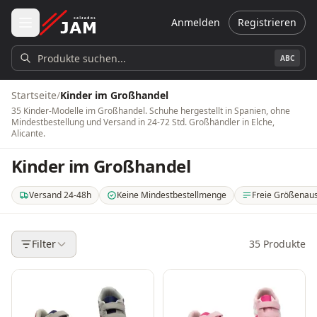
Zum Hauptinhalt springen
Anmelden
Registrieren
Produkte suchen...
ABC
Startseite
/
Kinder im Großhandel
35 Kinder-Modelle im Großhandel. Schuhe hergestellt in Spanien, ohne
Mindestbestellung und Versand in 24-72 Std. Großhändler in Elche,
Alicante.
Kinder im Großhandel
Versand 24-48h
Keine Mindestbestellmenge
Freie Größenau
. Versand innerhalb von 24-48 Stunden auf dem spanischen Festland. 3-5 T
. Keine Mindestbestellmenge oder Mindestbestellwert
. Wählen Sie selbs
Filter
35
Produkte