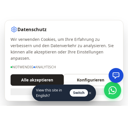
Datenschutz
Wir verwenden Cookies, um Ihre Erfahrung zu
verbessern und den Datenverkehr zu analysieren. Sie
können alle akzeptieren oder Ihre Einstellungen
anpassen.
NOTWENDIG
ANALYTISCH
Alle akzeptieren
Konfigurieren
View this site in
NUR NOTWENDIGE
×
Switch
English?
Ohne Mindestbestellung · Freie Sortierung
Großhandelskatalog — Calzados JAM
Wählen Sie die Größen und Modelle, die Sie benötigen, ohne
Führen Sie ein Schuhgeschäft? Erhalten Sie neue
Mindestmenge
Saisonmodelle und exklusive B2B-Konditionen per E-Mail.