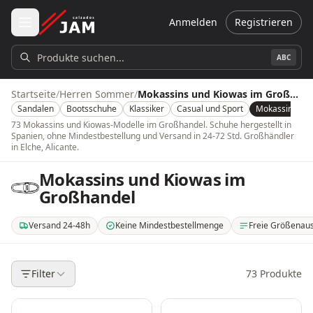
Zum Hauptinhalt springen
Anmelden
Registrieren
Produkte suchen...
ABC
Startseite
/
Herren Sommer
/
Mokassins und Kiowas im Großhandel
Sandalen
Bootsschuhe
Klassiker
Casual und Sport
Mokassins und
73 Mokassins und Kiowas-Modelle im Großhandel. Schuhe hergestellt in
Spanien, ohne Mindestbestellung und Versand in 24-72 Std. Großhändler
in Elche, Alicante.
Mokassins und Kiowas im
Großhandel
Versand 24-48h
Keine Mindestbestellmenge
Freie Größenau
. Versand innerhalb von 24-48 Stunden auf dem spanischen Festland. 3-5 T
. Keine Mindestbestellmenge oder Mindestbestellwert
. Wählen Sie selbs
Filter
73
Produkte