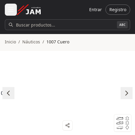
Ir al contenido principal
Entrar
Registro
Buscar productos...
ABC
Inicio
/
Náuticos
/
1007 Cuero