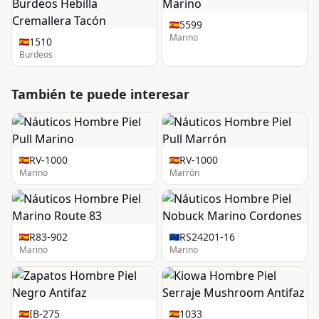
5599
Marino
1510
Burdeos
También te puede interesar
RV-1000
RV-1000
Marino
Marrón
R83-902
RS24201-16
Marino
Marino
IB-275
1033