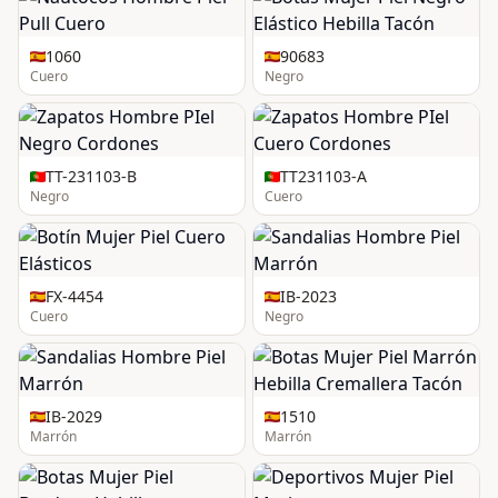
1060
90683
Cuero
Negro
TT-231103-B
TT231103-A
Negro
Cuero
FX-4454
IB-2023
Cuero
Negro
IB-2029
1510
Marrón
Marrón