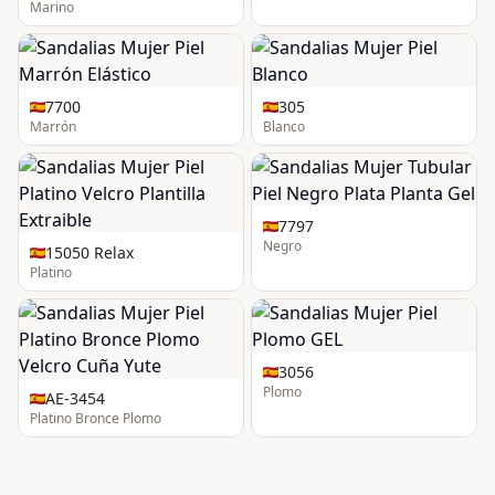
Marino
7700
305
Marrón
Blanco
7797
Negro
15050 Relax
Platino
3056
Plomo
AE-3454
Platino Bronce Plomo