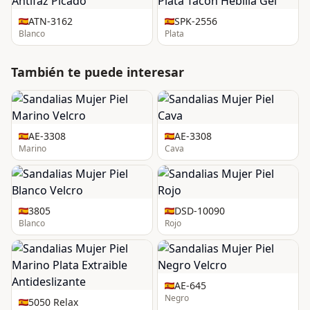
ATN-3162
SPK-2556
Blanco
Plata
También te puede interesar
AE-3308
AE-3308
Marino
Cava
3805
DSD-10090
Blanco
Rojo
AE-645
Negro
5050 Relax