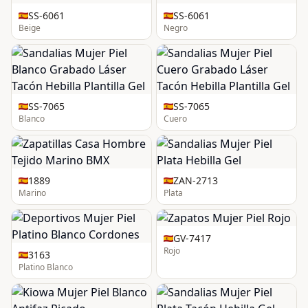
SS-6061
SS-6061
Beige
Negro
SS-7065
SS-7065
Blanco
Cuero
1889
ZAN-2713
Marino
Plata
GV-7417
Rojo
3163
Platino Blanco