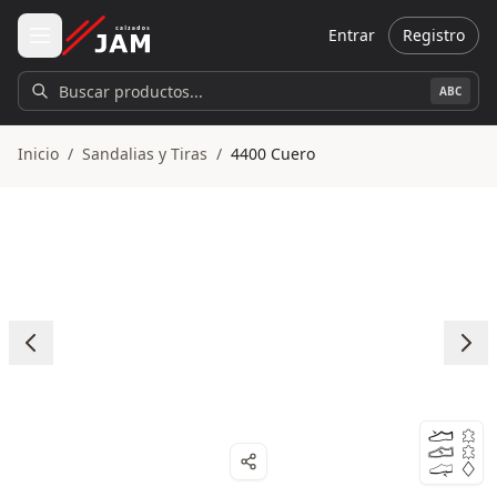
Ir al contenido principal
Entrar
Registro
Buscar productos...
ABC
Inicio
/
Sandalias y Tiras
/
4400 Cuero