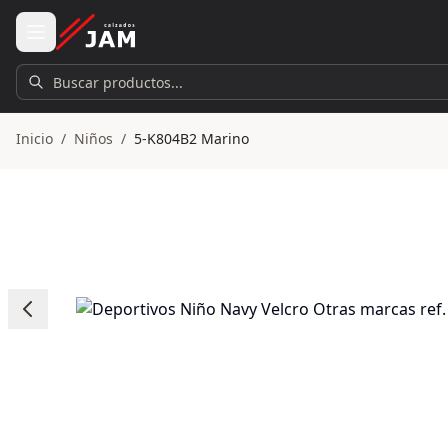
Ir al contenido principal
Buscar productos...
Inicio
/
Niños
/
5-K804B2 Marino