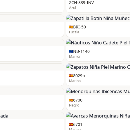
ZCH-839-INV
Azul
BRI-50
Fucsia
NB-1140
Marrón
8029p
Marino
6700
Negro
6701
Marino