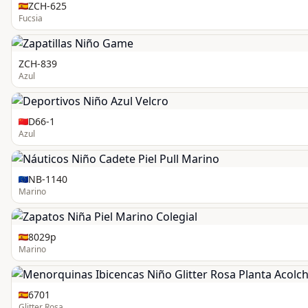
ZCH-625
Fucsia
ZCH-839
Azul
D66-1
Azul
NB-1140
Marino
8029p
Marino
6701
Glitter Rosa