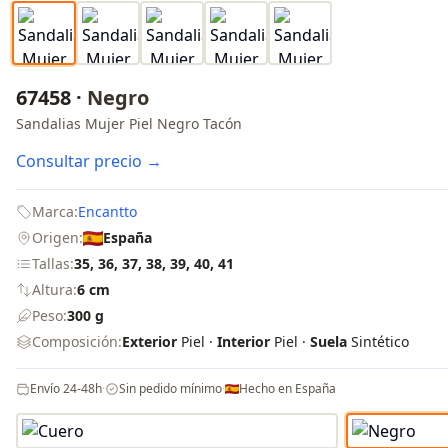
67458 ·
Negro
Sandalias Mujer Piel Negro Tacón
Consultar precio →
Marca:
Encantto
Origen:
España
Tallas:
35, 36, 37, 38, 39, 40, 41
Altura:
6 cm
Peso:
300 g
Composición:
Exterior
Piel ·
Interior
Piel ·
Suela
Sintético
Envío 24-48h
·
Sin pedido mínimo
·
Hecho en España