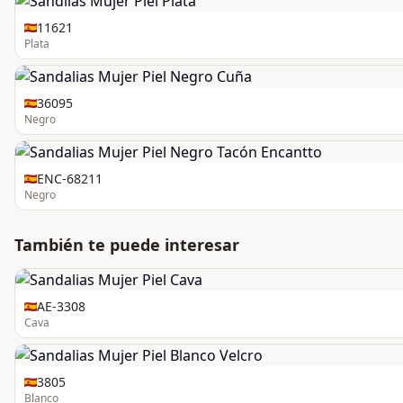
11621
Plata
36095
Negro
ENC-68211
Negro
También te puede interesar
AE-3308
Cava
3805
Blanco