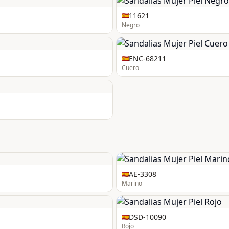
11621
Negro
ENC-68211
Cuero
AE-3308
Marino
DSD-10090
Rojo