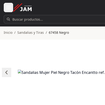
Ir al contenido principal
Buscar productos...
Inicio
/
Sandalias y Tiras
/
67458 Negro