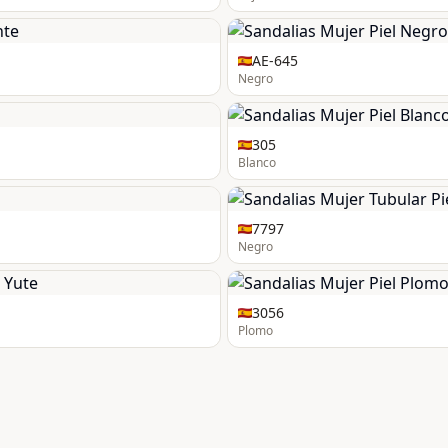
AE-645
Negro
305
Blanco
7797
Negro
3056
Plomo