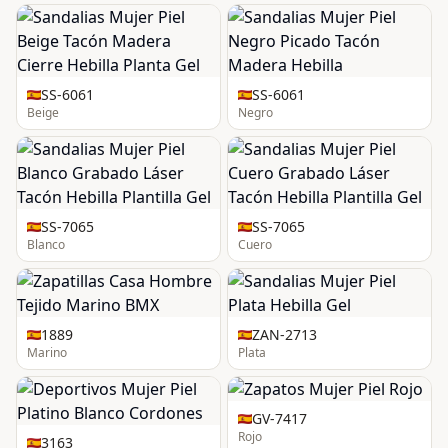
SS-6061
SS-6061
Beige
Negro
SS-7065
SS-7065
Blanco
Cuero
1889
ZAN-2713
Marino
Plata
GV-7417
Rojo
3163