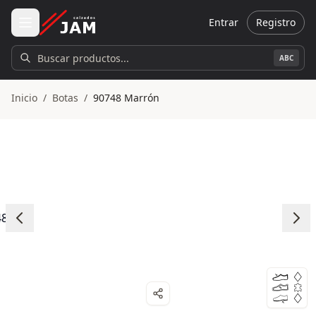
Ir al contenido principal
Entrar
Registro
Buscar productos...
ABC
Inicio
/
Botas
/
90748 Marrón