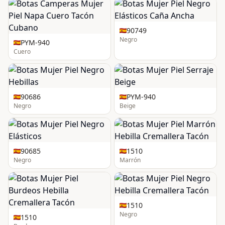
90749
Negro
PYM-940
Cuero
90686
PYM-940
Negro
Beige
90685
1510
Negro
Marrón
1510
Negro
1510