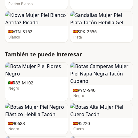
Platino Blanco
ATN-3162
SPK-2556
Blanco
Plata
También te puede interesar
R83-M102
Negro
PYM-940
Negro
90683
95220
Negro
Cuero