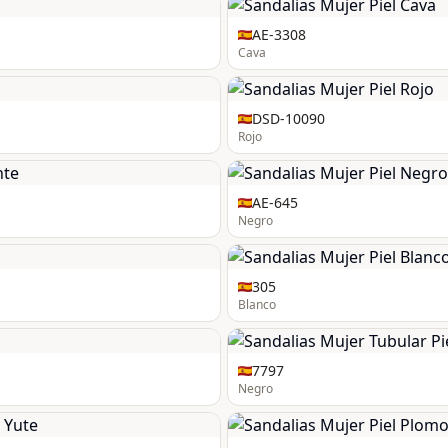
AE-3308
Cava
DSD-10090
Rojo
AE-645
Negro
305
Blanco
7797
Negro