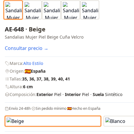
AE-648 ·
Beige
Sandalias Mujer Piel Beige Cuña Velcro
Consultar precio →
Marca:
Alto Estilo
Origen:
España
Tallas:
35, 36, 37, 38, 39, 40, 41
Altura:
6 cm
Composición:
Exterior
Piel ·
Interior
Piel ·
Suela
Sintético
Envío 24-48h
·
Sin pedido mínimo
·
Hecho en España