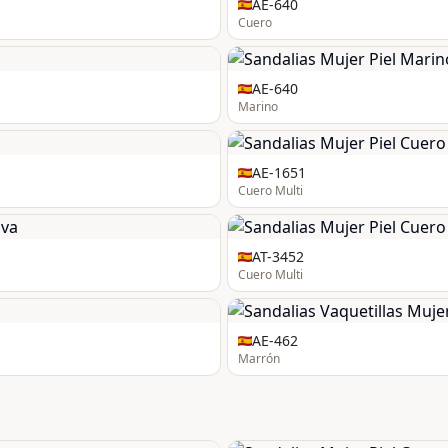
AE-640
Cuero
AE-640
Marino
AE-1651
Cuero Multi
AT-3452
Cuero Multi
AE-462
Marrón