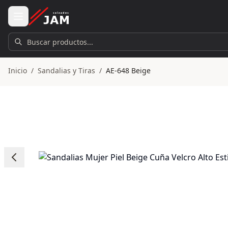
Ir al contenido principal
Buscar productos...
Inicio
/
Sandalias y Tiras
/
AE-648 Beige