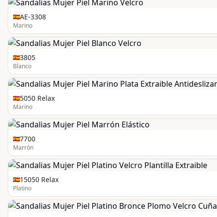
AE-3308
Marino
3805
Blanco
5050 Relax
Marino
7700
Marrón
15050 Relax
Platino