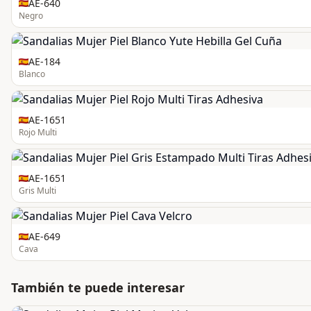
AE-640
Negro
AE-184
Blanco
AE-1651
Rojo Multi
AE-1651
Gris Multi
AE-649
Cava
También te puede interesar