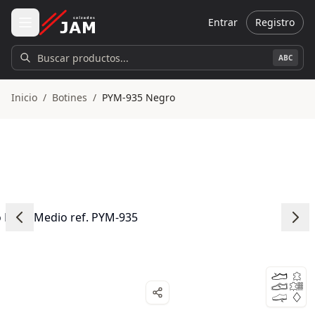
Ir al contenido principal
Entrar
Registro
Buscar productos...
ABC
Inicio
/
Botines
/
PYM-935 Negro