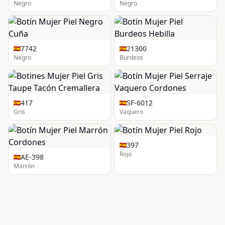
Negro
Negro
7742
21300
Negro
Burdeos
417
SF-6012
Gris
Vaquero
397
Rojo
AE-398
Marrón