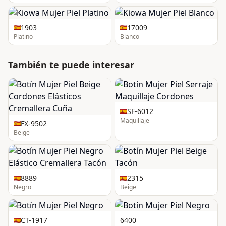
1903
17009
Platino
Blanco
También te puede interesar
SF-6012
Maquillaje
FX-9502
Beige
8889
2315
Negro
Beige
CT-1917
6400