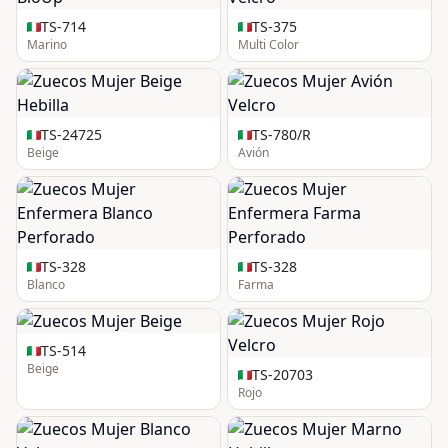
TS-714
TS-375
Marino
Multi Color
TS-24725
TS-780/R
Beige
Avión
TS-328
TS-328
Blanco
Farma
TS-514
Beige
TS-20703
Rojo