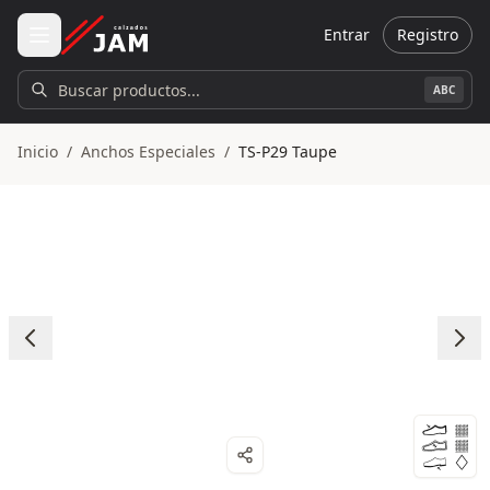
Ir al contenido principal
Entrar
Registro
Buscar productos...
ABC
Inicio
/
Anchos Especiales
/
TS-P29 Taupe