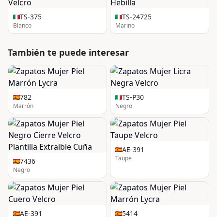
TS-375
TS-24725
Blanco
Marino
También te puede interesar
782
TS-P30
Marrón
Negro
AE-391
Taupe
7436
Negro
AE-391
5414