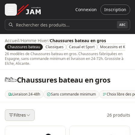
Aller au contenu principal
Connexion
Inscription
Rechercher des produits...
ABC
Accueil
/
Homme Hiver
/
Chaussures bateau en gros
Chaussures bateau
Classiques
Casual et Sport
Mocassins et Kiowas
26 modèles de Chaussures bateau en gros. Chaussures fabriquées en
Espagne, sans commande minimum et livraison en 24-72h. Grossiste à
Elche, Alicante.
Chaussures bateau en gros
Livraison 24-48h
Sans commande minimum
Choix libre des p
. Livraison en 24 à 48 heures en Espagne péninsulaire. 3 à 5 jours dans le 
. Aucune quantité ni montant minimum de commande.
. Choisissez les mo
Filtres
26
produits