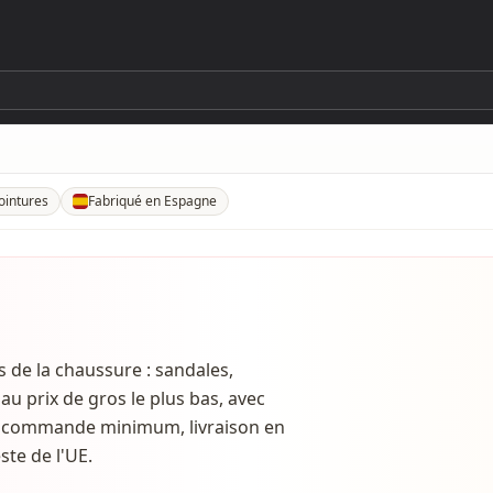
ointures
Fabriqué en Espagne
reste de l'Union européenne via les transporteurs MRW et FedEx.
 Commandez à partir d'une seule paire sans engagement — idéal pour les peti
dèles, couleurs et pointures à commander, paire par paire. Sans cartons fermés 
. Plus de 80 % de notre catalogue est fabriqué en Espagne, principale
s de la chaussure : sandales,
u prix de gros le plus bas, avec
ns commande minimum, livraison en
ste de l'UE.