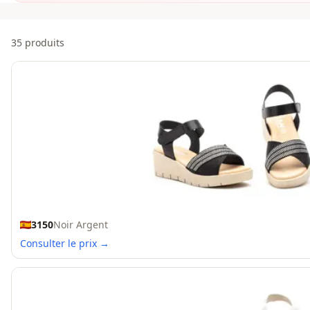
Offres
35 produits
3150
Noir Argent
Consulter le prix →