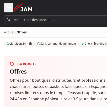
Aller au contenu principal
Rechercher des produits...
Accueil
/
Offres
Livraison 24-48h
Sans commande minimum
Choix libre des p
. Livraison en 24 à 48 heures en Espagne péninsulaire. 3 à 5 jours dans le 
. Aucune quantité ni montant minimum de commande.
. Choisissez les mo
PRIX RÉDUITS
Offres
Offres pour boutiques, distributeurs et professionnel
chaussures, bottes et baskets fabriquées en Espagne a
remises limitées dans le temps. Réassort rapide, sa
24-48h en Espagne péninsulaire et 3-5 jours dans le re