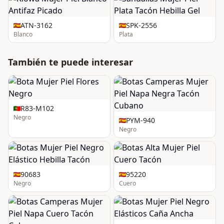
ATN-3162
SPK-2556
Blanco
Plata
También te puede interesar
R83-M102
Negro
PYM-940
Negro
90683
95220
Negro
Cuero