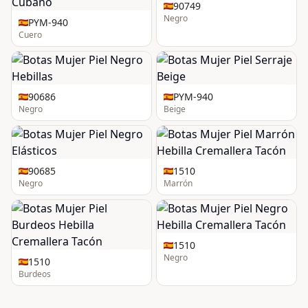
90749
Negro
PYM-940
Cuero
90686
PYM-940
Negro
Beige
90685
1510
Negro
Marrón
1510
Negro
1510
Burdeos