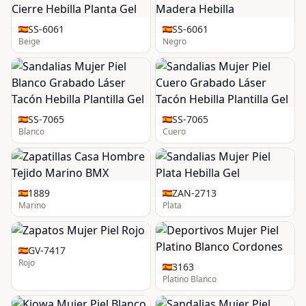
SS-6061
SS-6061
Beige
Negro
SS-7065
SS-7065
Blanco
Cuero
1889
ZAN-2713
Marino
Plata
GV-7417
Rojo
3163
Platino Blanco