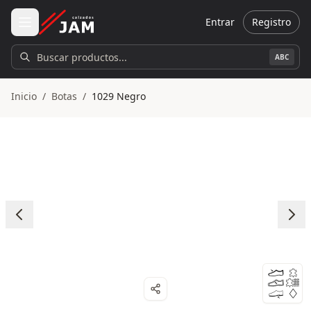
Ir al contenido principal
Entrar
Registro
Buscar productos...
ABC
Inicio
/
Botas
/
1029 Negro