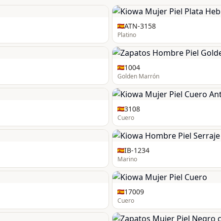
ATN-3158
Platino
1004
Golden Marrón
3108
Cuero
IB-1234
Marino
17009
Cuero