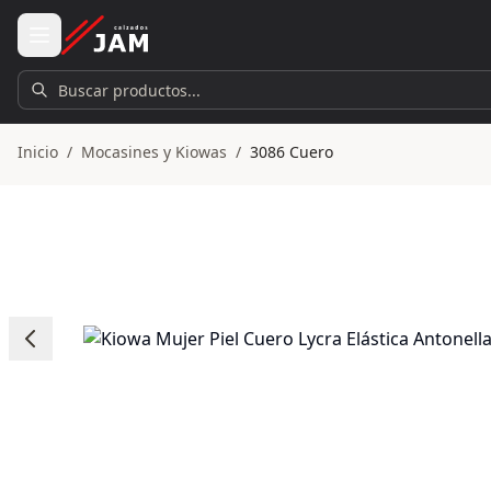
Ir al contenido principal
Buscar productos...
Inicio
/
Mocasines y Kiowas
/
3086 Cuero