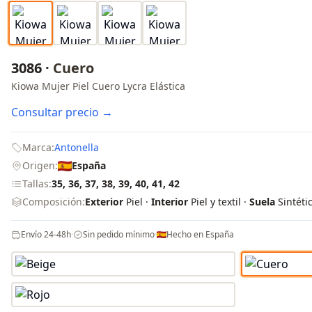
3086 ·
Cuero
Kiowa Mujer Piel Cuero Lycra Elástica
Consultar precio →
Marca:
Antonella
Origen:
España
Tallas:
35, 36, 37, 38, 39, 40, 41, 42
Composición:
Exterior
Piel ·
Interior
Piel y textil ·
Suela
Sintéti
Envío 24-48h
·
Sin pedido mínimo
·
Hecho en España