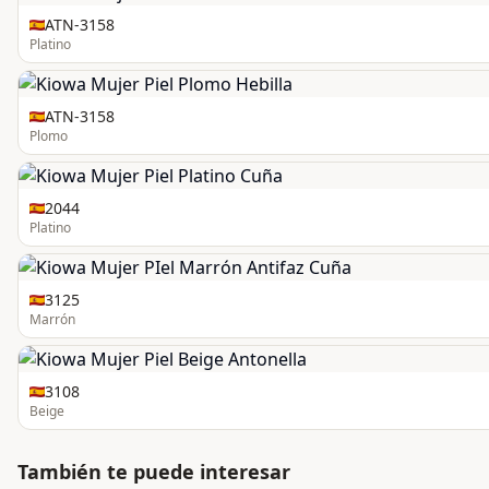
ATN-3158
Platino
ATN-3158
Plomo
2044
Platino
3125
Marrón
3108
Beige
También te puede interesar