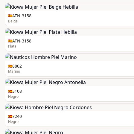
ATN-3158
Beige
ATN-3158
Plata
8802
Marino
3108
Negro
7240
Negro