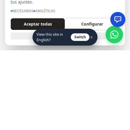
tus ajustes.
NECESARIAS
ANALÍTICAS
Aceptar todas
Configurar
View this site in
SOLO NECESARIAS
×
Switch
English?
Sin pedido mínimo · Surtido libre
Catálogo mayorista — Calzados JAM
Elige las tallas y modelos que necesites, sin cantidad mínima
¿Tienes tienda de calzado? Recibe los nuevos modelos
cada temporada y condiciones B2B exclusivas en tu
Envío en 24-72 horas
email.
Preparación y envío rápido a toda la Península y Europa
Calzado fabricado en España
Suscribirme
Materiales de primera calidad de fabricantes de Elche y Alicante
Acepto recibir emails de novedades y ofertas. Puedo darme de baja
cuando quiera.
No volver a mostrar