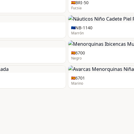
BRI-50
Fucsia
NB-1140
Marrón
6700
Negro
6701
Marino