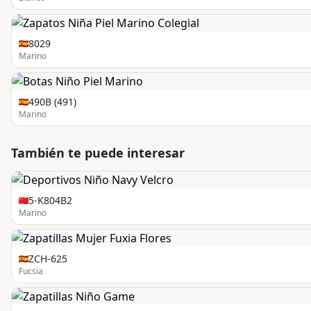
8029
Marino
490B (491)
Marino
También te puede interesar
5-K804B2
Marino
ZCH-625
Fucsia