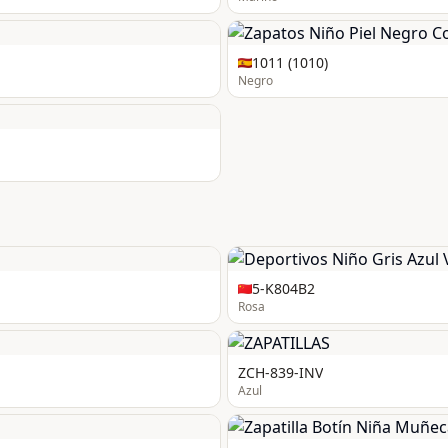
1011 (1010)
Negro
5-K804B2
Rosa
ZCH-839-INV
Azul