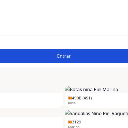
Entrar
490B (491)
Rosa
3129
Marino