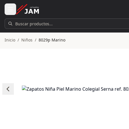
Ir al contenido principal
Buscar productos...
Inicio
/
Niños
/
8029p Marino