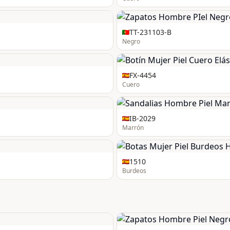
TT-231103-B
Negro
FX-4454
Cuero
IB-2029
Marrón
1510
Burdeos