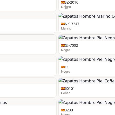
SZ-2016
Nejgro
NK-3247
Marino
GI-7002
Negro
11
Negro
60101
Coñac
3239
Negro