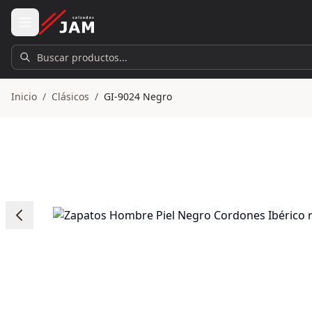
Ir al contenido principal
Buscar productos...
Inicio
/
Clásicos
/
GI-9024 Negro