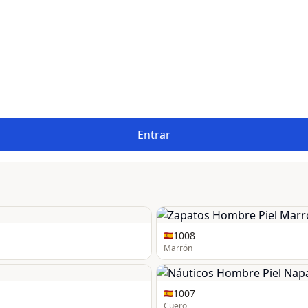
Entrar
1008
Marrón
1007
Cuero