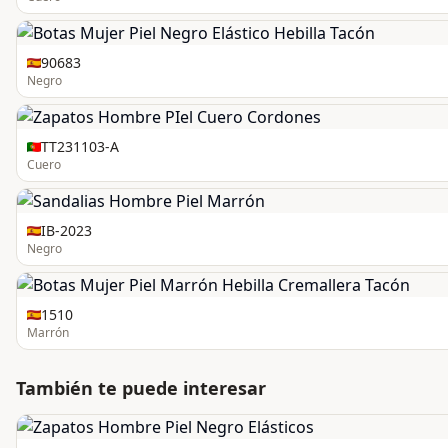
90683
Negro
TT231103-A
Cuero
IB-2023
Negro
1510
Marrón
También te puede interesar