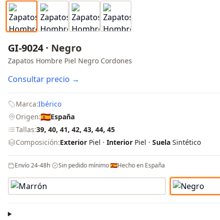
GI-9024 ·
Negro
Zapatos Hombre Piel Negro Cordones
Consultar precio →
Marca:
Ibérico
Origen:
España
Tallas:
39, 40, 41, 42, 43, 44, 45
Composición:
Exterior
Piel ·
Interior
Piel ·
Suela
Sintético
Envío 24-48h
·
Sin pedido mínimo
·
Hecho en España