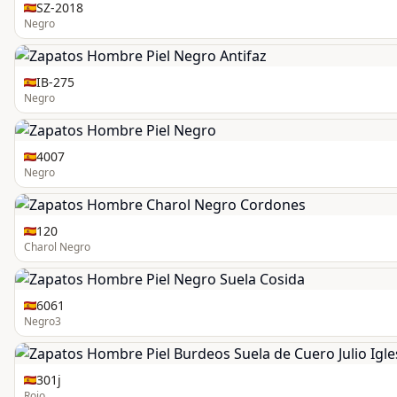
SZ-2018
Negro
IB-275
Negro
4007
Negro
120
Charol Negro
6061
Negro3
301j
Rojo