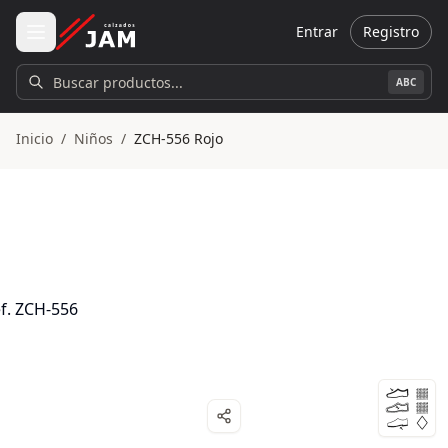
Ir al contenido principal
Entrar
Registro
Buscar productos...
ABC
Inicio
/
Niños
/
ZCH-556 Rojo