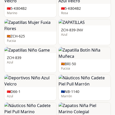
5-K804B2
5-K804B2
Marino
Rosa
ZCH-839-INV
Azul
ZCH-625
Fucsia
ZCH-839
Azul
BRI-50
Fucsia
D66-1
NB-1140
Azul
Marrón